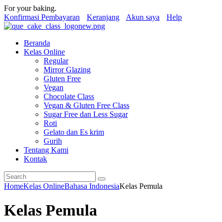
For your baking.
Konfirmasi Pembayaran
Keranjang
Akun saya
Help
Beranda
Kelas Online
Regular
Mirror Glazing
Gluten Free
Vegan
Chocolate Class
Vegan & Gluten Free Class
Sugar Free dan Less Sugar
Roti
Gelato dan Es krim
Gurih
Tentang Kami
Kontak
Home
Kelas Online
Bahasa Indonesia
Kelas Pemula
Kelas Pemula