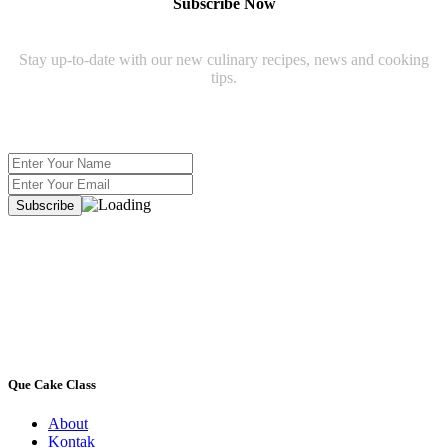
Subscribe Now
Stay up-to-date with our new culinary recipes, news and cooking
tips.
Que Cake Class
About
Kontak