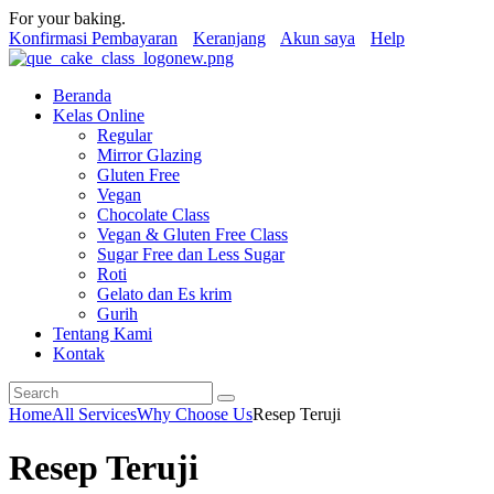
For your baking.
Konfirmasi Pembayaran
Keranjang
Akun saya
Help
Beranda
Kelas Online
Regular
Mirror Glazing
Gluten Free
Vegan
Chocolate Class
Vegan & Gluten Free Class
Sugar Free dan Less Sugar
Roti
Gelato dan Es krim
Gurih
Tentang Kami
Kontak
Home
All Services
Why Choose Us
Resep Teruji
Resep Teruji