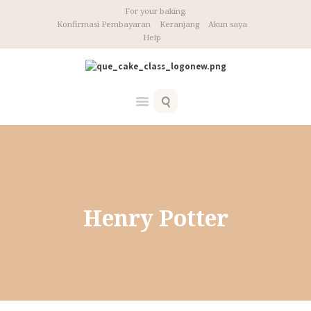
For your baking.
Konfirmasi Pembayaran
Keranjang
Akun saya
Help
Home
All Team Members
Henry Potter
Henry Potter